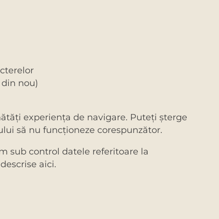
cterelor
 din nou)
nătăţi experienţa de navigare. Puteţi şterge
e-ului să nu funcţioneze corespunzător.
em sub control datele referitoare la
descrise aici.