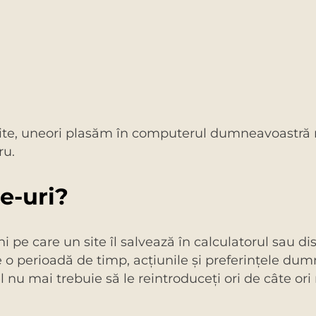
site, uneori plasăm în computerul dumneavoastră 
ru.
e-uri?
ni pe care un site îl salvează în calculatorul sau 
e, pe o perioadă de timp, acţiunile şi preferinţele 
fel nu mai trebuie să le reintroduceţi ori de câte or