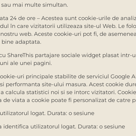
l sau mai multe simultan.
ata 24 de ore – Acestea sunt cookie-urile de anal
l în care vizitatorii utilizeaza site-ul Web. Le fol
ostru web. Aceste cookie-uri pot fi, de asemenea, f
i bine adaptata.
cu ShareThis partajare sociale widget plasat intr-
iuni ale unei pagini.
okie-uri principale stabilite de serviciul Google An
i performanta site-ului masura. Acest cookie durea
 a calcula statistici noi si se intorc vizitatori. Coo
 de viata a cookie poate fi personalizat de catre pro
utilizatorul logat. Durata: o sesiune
 identifica utilizatorul logat. Durata: o sesiune